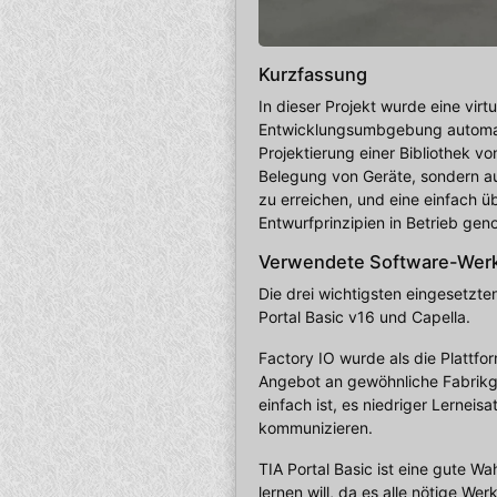
Kurzfassung
In dieser Projekt wurde eine virt
Entwicklungsumbgebung automatisi
Projektierung einer Bibliothek vo
Belegung von Geräte, sondern au
zu erreichen, und eine einfach ü
Entwurfprinzipien in Betrieb ge
Verwendete Software-Wer
Die drei wichtigsten eingesetzt
Portal Basic v16 und Capella.
Factory IO wurde als die Plattfor
Angebot an gewöhnliche Fabrikge
einfach ist, es niedriger Lernei
kommunizieren.
TIA Portal Basic ist eine gute 
lernen will, da es alle nötige 