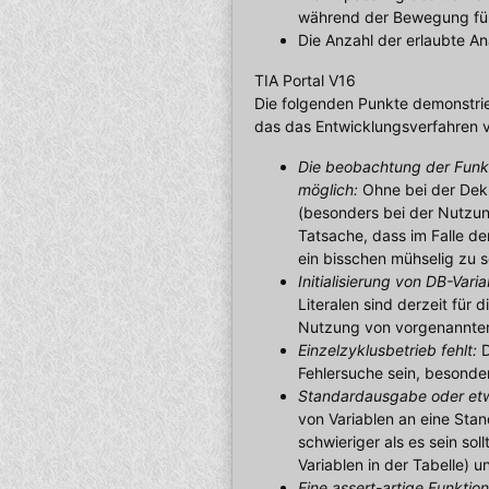
während der Bewegung füh
Die Anzahl der erlaubte Ana
TIA Portal V16
Die folgenden Punkte demonstrie
das das Entwicklungsverfahren 
Die beobachtung der Funkti
möglich:
Ohne bei der Dekl
(besonders bei der Nutzung
Tatsache, dass im Falle d
ein bisschen mühselig zu s
Initialisierung von DB-Vari
Literalen sind derzeit für d
Nutzung von vorgenannten 
Einzelzyklusbetrieb fehlt:
D
Fehlersuche sein, besond
Standardausgabe oder etwa
von Variablen an eine Sta
schwieriger als es sein sol
Variablen in der Tabelle) un
Eine assert-artige Funktion