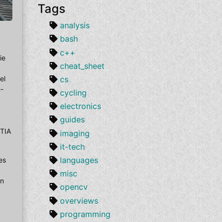
Tags
analysis
bash
c++
ie
cheat_sheet
cs
el
e-
cycling
electronics
guides
 TIA
imaging
it-tech
languages
es
misc
en
opencv
overviews
programming