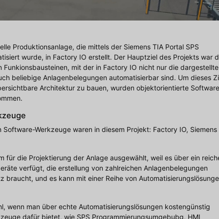
uelle Produktionsanlage, die mittels der Siemens TIA Portal SPS
ert wurde, in Factory IO erstellt. Der Hauptziel des Projekts war d
n Funkionsbausteinen, mit der in Factory IO nicht nur die dargestellte
ch beliebige Anlagenbelegungen automatisierbar sind. Um dieses Zi
bersichtbare Architektur zu bauen, wurden objektorientierte Softwar
nommen.
kzeuge
en Software-Werkzeuge waren in diesem Projekt: Factory IO, Siemens
m für die Projektierung der Anlage ausgewählt, weil es über ein reich
räte verfügt, die erstellung von zahlreichen Anlagenbelegungen
satz braucht, und es kann mit einer Reihe von Automatisierungslösung
Wahl, wenn man über echte Automatisierungslösungen kostengünstig
Werkzeuge dafür bietet, wie SPS Programmierungsumgebubg, HMI