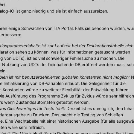
rt.
log-IO ist ganz niedrig und sie ist einfach auszureizen.
ren einige Schwächen von TIA Portal. Falls sie behoben würden, wü
verbessern:
onparameterinhalte ist zur Laufzeit bei der Deklarationstabelle nich
aration sehen zu können, was für Informationen getauscht werden
 von UDTs), ist es viel schwieriger Fehlersuche zu machen. Die
er Nutzung von UDTs der beinhaltende DB eröffnet werden muss, sch
ein.
ablen ist mit benutzerdefinierten globalen Konstanten nicht möglich
: 
ie Initialisierung von DB-Variablen erlaubt. Die Gelegenheit für die
Konstanten würde zu weiterer Flexibilität der Entwicklung führen.
ie Ausführung des Programms Zyklus für Zyklus würde sehr hilfreich
ers wenn Zustandsautomaten getestet werden.
s Gleichwertiges für Tests fehlt:
Derzeit ist es unmöglich, den Inhal
ndardausgabe zu Drucken. Das macht die Testing von Schleifen
lte. Eine Wachtabelle mit einer historischen Ausgabe (für alle ausgewä
ten wäre sehr hilfreich.
 fehlt
: Die Möglichkeit für die Definierung von assert-artige Funktion