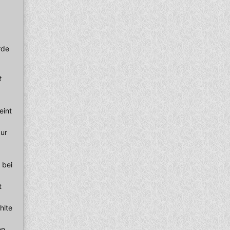
rde
t
eint
Nur
 bei
t
hlte
en,