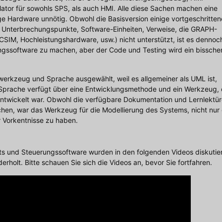
tor für sowohls SPS, als auch HMI. Alle diese Sachen machen eine
e Hardware unnötig. Obwohl die Basisversion einige vortgeschritten
.: Unterbrechungspunkte, Software-Einheiten, Verweise, die GRAPH-
SIM, Hochleistungshardware, usw.) nicht unterstützt, ist es dennoc
ngssoftware zu machen, aber der Code und Testing wird ein bissche
werkzeug und Sprache ausgewählt, weil es allgemeiner als UML ist,
e Sprache verfügt über eine Entwicklungsmethode und ein Werkzeug,
entwickelt war. Obwohl die verfügbare Dokumentation und Lernlektü
hen, war das Werkzeug für die Modellierung des Systems, nicht nur
 Vorkentnisse zu haben.
kts und Steuerungssoftware wurden in den folgenden Videos diskutier
erholt. Bitte schauen Sie sich die Videos an, bevor Sie fortfahren.