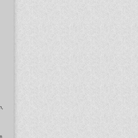
n,
en