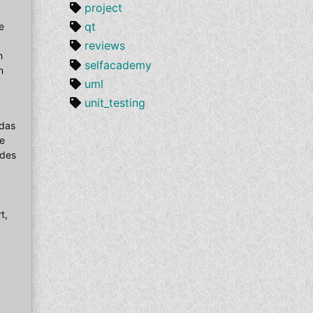
project
qt
e
reviews
h
selfacademy
n
uml
unit_testing
 das
re
 des
t,