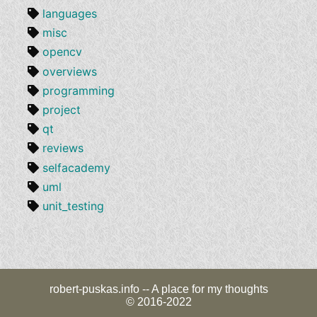
languages
misc
opencv
overviews
programming
project
qt
reviews
selfacademy
uml
unit_testing
robert-puskas.info -- A place for my thoughts
© 2016-2022