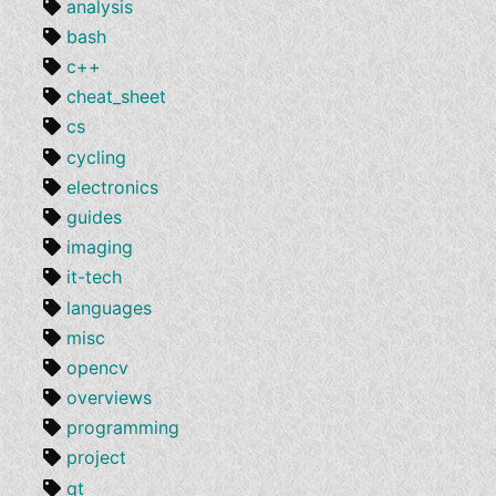
analysis
bash
c++
cheat_sheet
cs
cycling
electronics
guides
imaging
it-tech
languages
misc
opencv
overviews
programming
project
qt